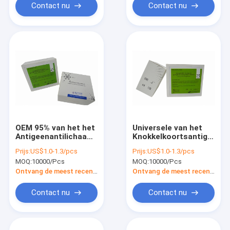
Knokkelkoorts
Contact nu
Contact nu
OEM 95% van het het
Universele van het
Antigeenantilichaam
Knokkelkoortsantigeen
van de
en Antilichaam Test
Prijs:
US$1.0-1.3/pcs
Prijs:
US$1.0-1.3/pcs
Nauwkeurigheidsknokkelkoorts
Kit
MOQ:
10000/Pcs
MOQ:
10000/Pcs
van de Testcombo
Immunochromatography
Snelle de
Ontvang de meest recente Prijs
Ontvang de meest recente Prijs
Testuitrusting
Contact nu
Contact nu