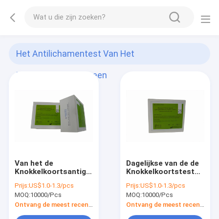
Het Antilichamentest Van Het
Knokkelkoortsantigeen
(11)
Van het de
Dagelijkse van de de
Knokkelkoortsantigeen
Knokkelkoortstest
van NS1 IgG IgM
van Controlesigg IgM
Prijs:
US$1.0-1.3/pcs
Prijs:
US$1.0-1.3/pcs
Combo het
NS1 de
MOQ:
10000/Pcs
MOQ:
10000/Pcs
Antilichamentest Kit
Uitrustings25pcs
Immunochromatography
Snelle Diagnostische
Ontvang de meest recente Prijs
Ontvang de meest recente Prijs
test voor