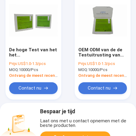
De hoge Test van het
OEM ODM van de de
het
Testuitrusting van
Antigeenantilichaam
het
Prijs:
US$1.0-1.3/pcs
Prijs:
US$1.0-1.3/pcs
van de
Knokkelkoortsns1
MOQ:
10000/Pcs
MOQ:
10000/Pcs
Nauwkeurigheidsknokkelkoorts
Antigeen Snelle de
voor IN VITRO
Testuitrusting van
Ontvang de meest recente Prijs
Ontvang de meest recente Prijs
diagnostiseert
IgG IgM Combo
Contact nu
Contact nu
Bespaar je tijd
Laat ons met u contact opnemen met de
beste producten.