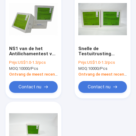
NS1 van de het
Snelle de
Antilichamentest van
Testuitrusting
het
25PCS van ISO9001
Prijs:
US$1.0-1.3/pcs
Prijs:
US$1.0-1.3/pcs
knokkelkoortsantigeen
IgG IgM Combo
MOQ:
10000/Pcs
MOQ:
10000/Pcs
van de
Dengue NS1 Ag
Knokkelkoortsigg
Ontvang de meest recente Prijs
Ontvang de meest recente Prijs
Igm Professionele
Snelle de
Contact nu
Contact nu
Testuitrusting
Thuis
Producten
Over ons