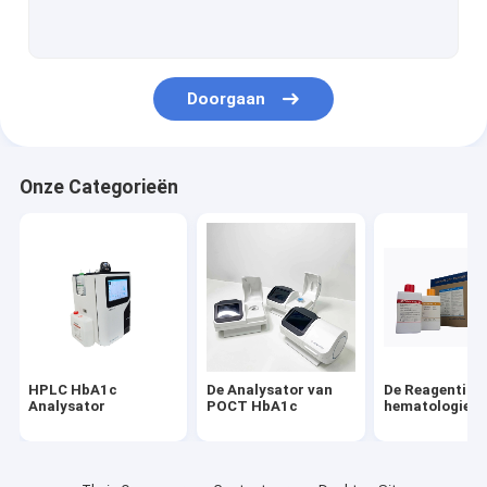
De Uitrusting van de Monkeypoxtest
De Testuitrusting van de spermaconcentratie
Doorgaan
Uitrusting van de antilichamen de Snelle Test
Snelle de Testuitrustingen van IgGigm
Onze Categorieën
De neutraliserende Uitrusting van de Antilichamentest
Het Antilichamentest van het knokkelkoortsantigeen
Uitrusting van de knokkelkoortsns1 de Snelle Test
HPLC HbA1c
De Analysator van
De Reagentia v
Analysator
POCT HbA1c
hematologiean