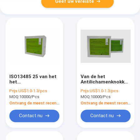
Geef uw vereiste
ISO13485 25 van het
Van de het
het
Antilichamenknokkelkoor
Antigeenantilichaam
van IgGigm van de
Prijs:
US$1.0-1.3/pcs
Prijs:
US$1.0-1.3/pcs
van de
Testkit cassette NS1
MOQ:
10000/Pcs
MOQ:
10000/Pcs
Testsknokkelkoorts
van Combo de Snelle
de Test Kit For NS1
Uitrusting van de het
Ontvang de meest recente Prijs
Ontvang de meest recente Prijs
IgM IgG
Antigeentest
Contact nu
Contact nu