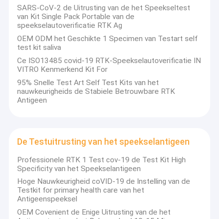
SARS-CoV-2 de Uitrusting van de het Speekseltest
van Kit Single Pack Portable van de
speekselautoverificatie RTK Ag
OEM ODM het Geschikte 1 Specimen van Testart self
test kit saliva
Ce ISO13485 covid-19 RTK-Speekselautoverificatie IN
VITRO Kenmerkend Kit For
95% Snelle Test Art Self Test Kits van het
nauwkeurigheids de Stabiele Betrouwbare RTK
Antigeen
De Testuitrusting van het speekselantigeen
Professionele RTK 1 Test cov-19 de Test Kit High
Thuis
Specificity van het Speekselantigeen
De Labnovationtechnologieën, Inc. is een originele
Hoge Nauwkeurigheid coVID-19 de Instelling van de
fabrikant die in Shenzhen, China sinds 2001 wordt
Producten
Testkit for primary health care van het
gevestigd. Wij worden gewijd in het ontwikkelen van en
Antigeenspeeksel
de productie van IVD instrumenten en reagentia met
Over ons
OEM Covenient de Enige Uitrusting van de het
inbegrip van HbA1c-analysator en reagentia, snelle