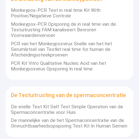
Uitrusting van de antigeen de Snelle Test
Monkeypox-PCR Test in real time Kit With
Positive/Negatieve Controle
De Uitrusting van de speekselautoverificatie
Monkeypox-PCR Opsporing de in real time van de
Testuitrusting FAM kanaliseert Bevroren
De Testuitrusting van het speekselantigeen
Voorwaardenvervoer
PCR van het Monkeypoxvirus Snelle van het het
De Uitrusting van de griepab Test
Serumletsel van Testkit real time for human de
Afscheidingssteekproeven
De Uitrusting van de Monkeypoxtest
PCR Kit Vitro Qualitative Nucleic Acid van het
Monkeypoxvirus Opsporing In real time
De Testuitrusting van de spermaconcentratie
Uitrusting van de antilichamen de Snelle Test
De Testuitrusting van de spermaconcentratie
Snelle de Testuitrustingen van IgGigm
De snelle Test Kit Self Test Simple Operation van de
Spermaconcentratie voor Huis
De neutraliserende Uitrusting van de Antilichamentest
De mannelijke van de het Spermaconcentratie van de
Onvruchtbaarheidsopsporing Test Kit In Human Semen
Het Antilichamentest van het knokkelkoortsantigeen