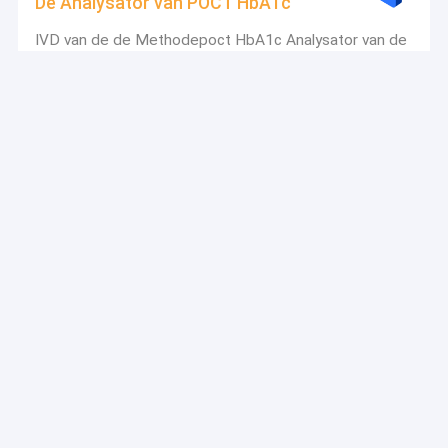
De Analysator van POCT HbA1c
IVD van de de Methodepoct HbA1c Analysator van de
Boronateaffiniteit Apparaten volledig Automatisch
Geheel Bloedmonster
De Reagentia van de hematologieanalysator
Drew Excell 22 Excell2280-Reagentia van de
Hematologieanalysator voor Hemoglobinebepaling
De Uitrusting van de antigeenautoverificatie
Neuszwabber CoV 19 Plastic de Uitrustingsoem van
de Antigeenautoverificatie ODM
Uitrusting van de antigeen de Snelle Test