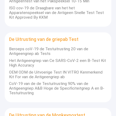
Antigeentest van het Pakspeeksel 10-15 Min
testlezer & reagentia, hematologiereagentia, klinische
Fabrieksreis
chemiereagentia, elektrolytreagentia, wasoplossing en de
ISO cov-19 de Draagbare van het het
Apparatenspeeksel van de Antigeen Snelle Test Test
reagentia van de urinetest.
Kwaliteitscontrole
Kit Approved By KKM
De Labnovationproducten worden binnenshuis
Contacteer ons
ontwikkeld, uitgebreid getest in klinieken en overgegaane
strikte kwaliteitscontroles. Elk van onze producten zijn Ce
duidelijk en dat door SFDA wordt goedgekeurd. In het
De Uitrusting van de griepab Test
nieuws
verleden de 15 jaar, zijn onze producten uitgevoerd naar
110 verschillende landen en wereldwijd gebruikt in de
Beroeps coV-19 de Testuitrusting 20 van de
Alle Gevallen
Antigeengriep ab Tests
8000 ziekenhuizen. Wij verstrekken zowel gebruiksklare
eindproducten als bulkoem reagentia, met inbegrip van
Het Antigeengriep van Ce SARS-CoV-2 een B-Test Kit
gebruiksklare geconcentreerde reagentia, en poeder.
High Accuracy
OEM ODM de Uitvoerige Test IN VITRO Kenmerkend
HPLC HbA1c Analysator
Met een investering van 10% van onze jaarlijkse verkoop
Kit For van de Antigeengriep ab
in R&D, geven wij nieuwe producten vrij elke jaren.
Wij
CoV-19 van de de Testuitrusting 90% van de
winnen meer en meer binnenlandse en internationale
De Analysator van POCT HbA1c
Antigeengriep A&B Hoge de Specificiteitgriep A en B-
samenwerking door bedrijfreputatie en productenkwaliteit
Testuitrusting
terwijl wij actief aan markten zoals MEDICA, AACC,
De Reagentia van de hematologieanalysator
ARBA-GEZONDHEID etc. deelnemen waardoor wij door
de bedrijven op dit gebied bekend zijn.
De Uitrusting van de antigeenautoverificatie
De Uitrusting van de Monkeypoxtest