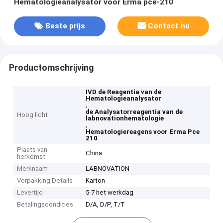
Hematologieanalysator voor Erma pce-210
Beste prijs
Contact nu
Productomschrijving
IVD de Reagentia van de
Hematologieanalysator
,
de Analysatorreagentia van de
Hoog licht
labnovationhematologie
,
Hematologiereagens voor Erma Pce
210
Plaats van
China
herkomst
Merknaam
LABNOVATION
Verpakking Details
Karton
Levertijd
5-7 het werkdag
Betalingscondities
D/A, D/P, T/T